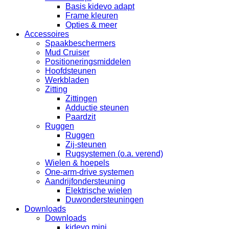
Basis kidevo adapt
Frame kleuren
Opties & meer
Accessoires
Spaakbeschermers
Mud Cruiser
Positioneringsmiddelen
Hoofdsteunen
Werkbladen
Zitting
Zittingen
Adductie steunen
Paardzit
Ruggen
Ruggen
Zij-steunen
Rugsystemen (o.a. verend)
Wielen & hoepels
One-arm-drive systemen
Aandrijfondersteuning
Elektrische wielen
Duwondersteuningen
Downloads
Downloads
kidevo mini