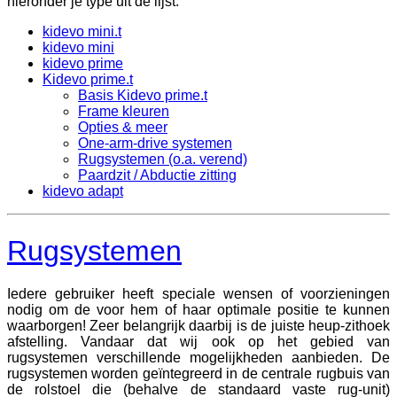
hieronder je type uit de lijst:
kidevo mini.t
kidevo mini
kidevo prime
Kidevo prime.t
Basis Kidevo prime.t
Frame kleuren
Opties & meer
One-arm-drive systemen
Rugsystemen (o.a. verend)
Paardzit / Abductie zitting
kidevo adapt
Rugsystemen
Iedere gebruiker heeft speciale wensen of voorzieningen
nodig om de voor hem of haar optimale positie te kunnen
waarborgen! Zeer belangrijk daarbij is de juiste heup-zithoek
afstelling. Vandaar dat wij ook op het gebied van
rugsystemen verschillende mogelijkheden aanbieden.
De
rugsystemen worden geïntegreerd in de centrale rugbuis van
de rolstoel die (behalve de standaard vaste rug-unit)