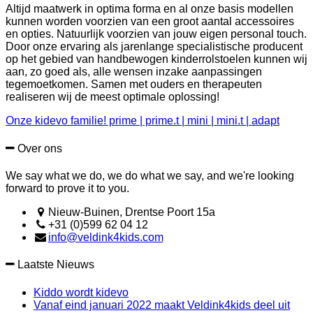
Altijd maatwerk in optima forma en al onze basis modellen
kunnen worden voorzien van een groot aantal accessoires
en opties. Natuurlijk voorzien van jouw eigen personal touch.
Door onze ervaring als jarenlange specialistische producent
op het gebied van handbewogen kinderrolstoelen kunnen wij
aan, zo goed als, alle wensen inzake aanpassingen
tegemoetkomen. Samen met ouders en therapeuten
realiseren wij de meest optimale oplossing!
Onze kidevo familie! prime | prime.t | mini | mini.t | adapt
Over ons
We say what we do, we do what we say, and we're looking
forward to prove it to you.
Nieuw-Buinen, Drentse Poort 15a
+31 (0)599 62 04 12
info@veldink4kids.com
Laatste Nieuws
Kiddo wordt kidevo
Vanaf eind januari 2022 maakt Veldink4kids deel uit