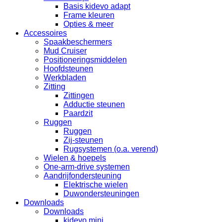
Basis kidevo adapt
Frame kleuren
Opties & meer
Accessoires
Spaakbeschermers
Mud Cruiser
Positioneringsmiddelen
Hoofdsteunen
Werkbladen
Zitting
Zittingen
Adductie steunen
Paardzit
Ruggen
Ruggen
Zij-steunen
Rugsystemen (o.a. verend)
Wielen & hoepels
One-arm-drive systemen
Aandrijfondersteuning
Elektrische wielen
Duwondersteuningen
Downloads
Downloads
kidevo mini