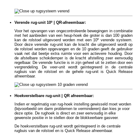
Verende rug-unit 10º | QR-afneembaar:
Voor het opvangen van ongecontroleerde bewegingen in combinatie
met het aanbieden van een heup-hoek die groter is dan 100 graden
kan de rolstoel uitgevoerd worden met een 10º verende systeem.
Door deze verende rug-unit kan de kracht die uitgevoerd wordt op
de rolstoel worden opgevangen en de 10 graden geeft de gebruiker
vaak net dat beetje extra ruimte voor een actievere houding. Door
de afstelbare schokdemper is de kracht afstelling zeer eenvoudig
regelbaar. De verende functie is in zijn geheel uit te zetten door een
vergrendeling. D
e veer-unit wordt geïntegreerd in de centrale
rugbuis van de rolstoel en de gehele rug-unit is Quick Release
afneembaar.
Hoekverstelbare rug-unit | QR afneembaar:
Indien er regelmatig van rug-hoek instelling gewisseld moet worden
(bijvoorbeeld om darm problemen te verminderen) dan kies je voor
deze optie. De rughoek is direct en zeer eenvoudig in elke
gewenste positie in te stellen door de blokkeerbare gasveer.
De hoekverstelbare rug-unit wordt geïntegreerd in de centrale
rugbuis van de rolstoel
en is Quick Release afneembaar.