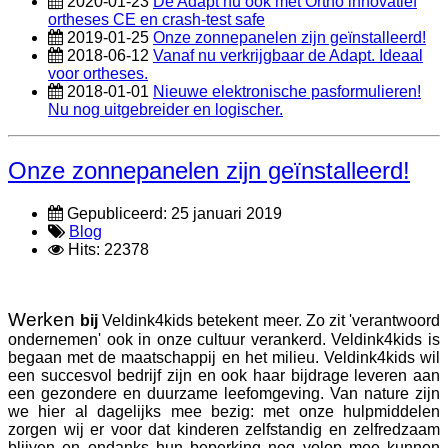
2020-01-23
De Adapt nu ook met Ortho innovatief
ortheses CE en crash-test safe
2019-01-25
Onze zonnepanelen zijn geïnstalleerd!
2018-06-12
Vanaf nu verkrijgbaar de Adapt. Ideaal
voor ortheses.
2018-01-01
Nieuwe elektronische pasformulieren!
Nu nog uitgebreider en logischer.
Onze zonnepanelen zijn geïnstalleerd!
Gepubliceerd: 25 januari 2019
Blog
Hits: 22378
Werken
bij
Veldink4kids betekent meer. Zo zit 'verantwoord
ondernemen' ook in onze cultuur verankerd. Veldink4kids is
begaan met de maatschappij en het milieu. Veldink4kids wil
een succesvol bedrijf zijn en ook haar bijdrage leveren aan
een gezondere en duurzame leefomgeving. Van nature zijn
we hier al dagelijks mee bezig: met onze hulpmiddelen
zorgen wij er voor dat kinderen zelfstandig en zelfredzaam
blijven en ondanks hun beperking nog volop mee kunnen