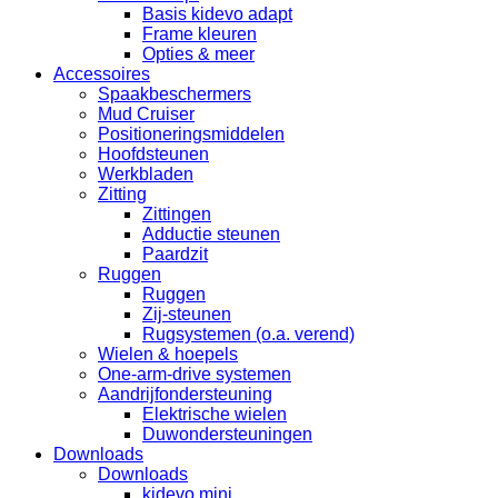
Basis kidevo adapt
Frame kleuren
Opties & meer
Accessoires
Spaakbeschermers
Mud Cruiser
Positioneringsmiddelen
Hoofdsteunen
Werkbladen
Zitting
Zittingen
Adductie steunen
Paardzit
Ruggen
Ruggen
Zij-steunen
Rugsystemen (o.a. verend)
Wielen & hoepels
One-arm-drive systemen
Aandrijfondersteuning
Elektrische wielen
Duwondersteuningen
Downloads
Downloads
kidevo mini