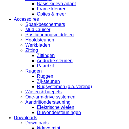
Basis kidevo adapt
Frame kleuren
Opties & meer
Accessoires
Spaakbeschermers
Mud Cruiser
Positioneringsmiddelen
Hoofdsteunen
Werkbladen
Zitting
Zittingen
Adductie steunen
Paardzit
Ruggen
Ruggen
Zij-steunen
Rugsystemen (o.a. verend)
Wielen & hoepels
One-arm-drive systemen
Aandrijfondersteuning
Elektrische wielen
Duwondersteuningen
Downloads
Downloads
kidevo mini