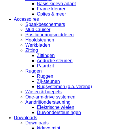
Basis kidevo adapt
Frame kleuren
Opties & meer
Accessoires
Spaakbeschermers
Mud Cruiser
Positioneringsmiddelen
Hoofdsteunen
Werkbladen
Zitting
Zittingen
Adductie steunen
Paardzit
Ruggen
Ruggen
Zij-steunen
Rugsystemen (o.a. verend)
Wielen & hoepels
One-arm-drive systemen
Aandrijfondersteuning
Elektrische wielen
Duwondersteuningen
Downloads
Downloads
kidevo mini