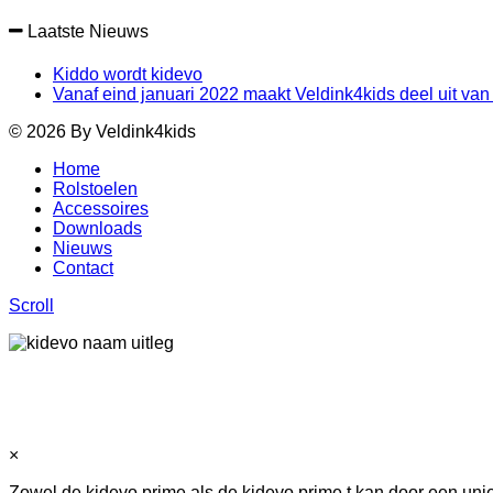
Laatste Nieuws
Kiddo wordt kidevo
Vanaf eind januari 2022 maakt Veldink4kids deel uit van 
© 2026 By Veldink4kids
Home
Rolstoelen
Accessoires
Downloads
Nieuws
Contact
Scroll
×
Zowel de kidevo prime als de kidevo prime.t kan door een uni