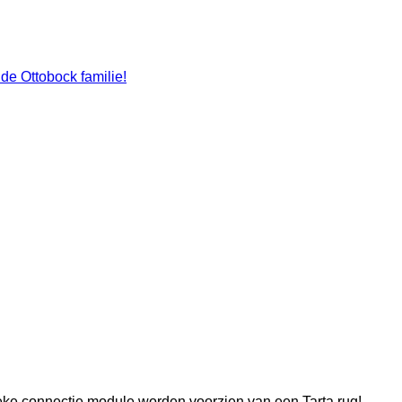
de Ottobock familie!
eke connectie module worden voorzien van een Tarta rug!